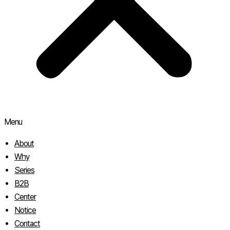
Menu
About
Why
Series
B2B
Center
Notice
Contact