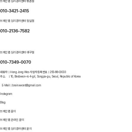
브레인맵 심리검사센터 평촌점
010-3421-2415
브레인맵 심리검사센터 잠실점
010-2136-7582
브레인맵 심리검사센터 대구점
010-7349-0070
대표자ㅣHong Jong Woo 사업자등록번호ㅣ255-88-03003
주소. ㅣ10, Beobwon-ro 4-gil, Songpa-gu, Seoul, Republic of Korea
E-Mailㅣbrainxword@gmail.com
Instagram
Blog
브레인맵 문의
브레인맵 온라인 문의
브레인맵 심리검사센터 문의