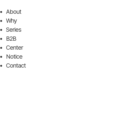
Skip
to
About
content
Why
Series
B2B
Center
Notice
Contact