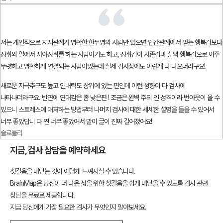
저는 개인적으로 지지관계가 명확한 한두명의 사람만 있으면 인간관계에서 얻는 행복감보다
성취와 일에서 자아성취를 하는 사람이기도 하고, 성취감이 자존감과 삶의 행복감으로 아주
뚜렷하고 명확하게 연결되는 사람이었는데 실제 검사상에도 이런게 다 나오더라구요!
새로운 자극추구도 높고 인내력도 상위에 있는 편인데 이런 성향이 다 검사에
나타나더라구요. 반면에 연대감은 좀 낮은편 ! 조금은 완벽 주의 인 성격이라 번아웃이 올 수
있으니 스트레스에 대처하는 방법부터 나머지 검사에 대한 세세한 설명을 들을 수 있어서
너무 좋았답니 다 찐 너무 좋았어서 말이 글이 진짜 길어졌어요!
슬로울리
임상심리 전문가 선생님과 해석상담을 진행했어요. 대학병원 정신건강의학과도 해석상담은
지금, 검사 상담을 예약하세요
임상심리전문가 선생님과 50분간 진행하는 데 비급여기도하고 정말 비싼편인데 여기는 그
해석상담 비용이 다 포함되어있어서 좋더라구요.
첫걸음을 내딛는 것이 어렵게 느껴지실 수 있습니다.
BrainMap은 당신이 더 나은 삶을 위한 첫걸음을 쉽게 내딛을 수 있도록 검사 관련
상담을 무료로 제공합니다.
지금 당신에게 가장 필요한 검사가 무엇인지 알아보세요.